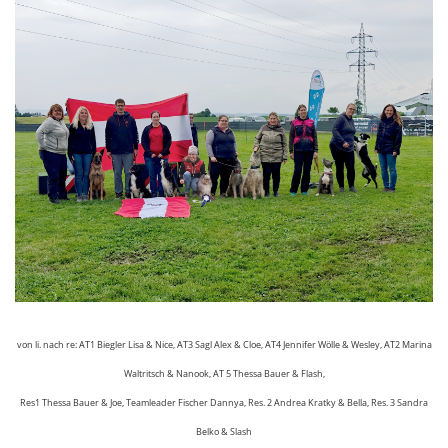
von li. nach re: AT1 Biegler Lisa & Nice, AT3 Sagl Alex & Cloe, AT4 Jennifer Wölle & Wesley, AT2 Marina
Waltritsch & Nanook, AT 5 Thessa Bauer & Flash,
Res1 Thessa Bauer & Joe, Teamleader Fischer Dannya, Res. 2 Andrea Kratky & Bella, Res. 3 Sandra
Belko & Slash