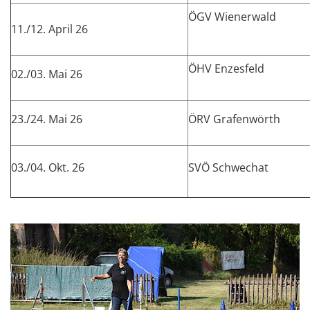
ÖGV Wienerwald
11./12. April 26
ÖHV Enzesfeld
02./03. Mai 26
23./24. Mai 26
ÖRV Grafenwörth
03./04. Okt. 26
SVÖ Schwechat