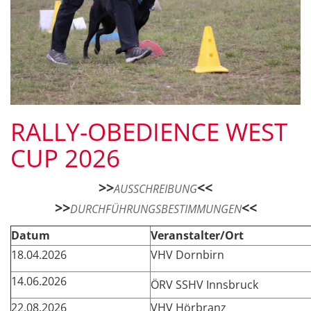
RALLY-OBEDIENCE WEST
CUP 2026
>>
<<
AUSSCHREIBUNG
>>
<<
DURCHFÜHRUNGSBESTIMMUNGEN
Datum
Veranstalter/Ort
18.04.2026
VHV Dornbirn
14.06.2026
ÖRV SSHV Innsbruck
22.08.2026
VHV Hörbranz