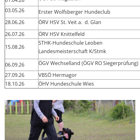
01.04.26
03.05.26
Erster Wolfsberger Hundeclub
28.06.26
ÖRV HSV St. Veit a. d. Glan
26.07.26
ÖRV HSV Knittelfeld
STHK-Hundeschule Leoben
15.08.26
Landesmeisterschaft K/Stmk
ÖGV Wechselland (ÖGV RO Siegerprüfung)
06.09.26
27.09.26
VBSÖ Hermagor
18.10.26
ÖHV Hundeschule Wies